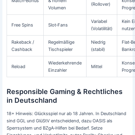
Match‑Bonus
& hohem
konser
(Rollover)
Volumen
Progr
Variabel
Kein E
Free Spins
Slot‑Fans
(Volatilität)
nutze
Rakeback /
Regelmäßige
Niedrig
Flat‑Be
Cashback
Tischspieler
(stabil)
Bankr
Wiederkehrende
Konse
Reload
Mittel
Einzahler
Progr
Responsible Gaming & Rechtliches
in Deutschland
18+ Hinweis: Glücksspiel nur ab 18 Jahren. In Deutschland
sind GGL und GlüStV entscheidend, dazu OASIS als
Sperrsystem und BZgA‑Hilfen bei Bedarf. Setze