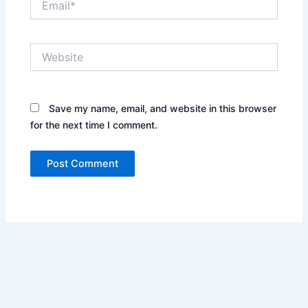
Website
Save my name, email, and website in this browser
for the next time I comment.