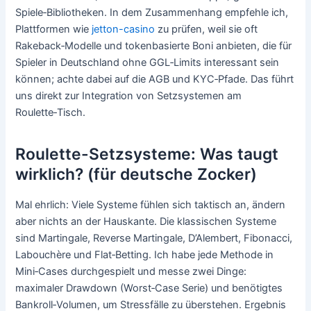
Spiele‑Bibliotheken. In dem Zusammenhang empfehle ich,
Plattformen wie
jetton-casino
zu prüfen, weil sie oft
Rakeback‑Modelle und tokenbasierte Boni anbieten, die für
Spieler in Deutschland ohne GGL‑Limits interessant sein
können; achte dabei auf die AGB und KYC‑Pfade. Das führt
uns direkt zur Integration von Setzsystemen am
Roulette‑Tisch.
Roulette-Setzsysteme: Was taugt
wirklich? (für deutsche Zocker)
Mal ehrlich: Viele Systeme fühlen sich taktisch an, ändern
aber nichts an der Hauskante. Die klassischen Systeme
sind Martingale, Reverse Martingale, D’Alembert, Fibonacci,
Labouchère und Flat‑Betting. Ich habe jede Methode in
Mini‑Cases durchgespielt und messe zwei Dinge:
maximaler Drawdown (Worst‑Case Serie) und benötigtes
Bankroll‑Volumen, um Stressfälle zu überstehen. Ergebnis