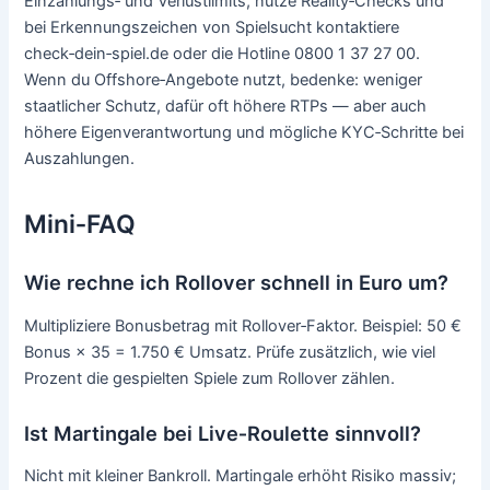
Einzahlungs‑ und Verlustlimits, nutze Reality‑Checks und
bei Erkennungszeichen von Spielsucht kontaktiere
check‑dein‑spiel.de oder die Hotline 0800 1 37 27 00.
Wenn du Offshore‑Angebote nutzt, bedenke: weniger
staatlicher Schutz, dafür oft höhere RTPs — aber auch
höhere Eigenverantwortung und mögliche KYC‑Schritte bei
Auszahlungen.
Mini‑FAQ
Wie rechne ich Rollover schnell in Euro um?
Multipliziere Bonusbetrag mit Rollover‑Faktor. Beispiel: 50 €
Bonus × 35 = 1.750 € Umsatz. Prüfe zusätzlich, wie viel
Prozent die gespielten Spiele zum Rollover zählen.
Ist Martingale bei Live‑Roulette sinnvoll?
Nicht mit kleiner Bankroll. Martingale erhöht Risiko massiv;