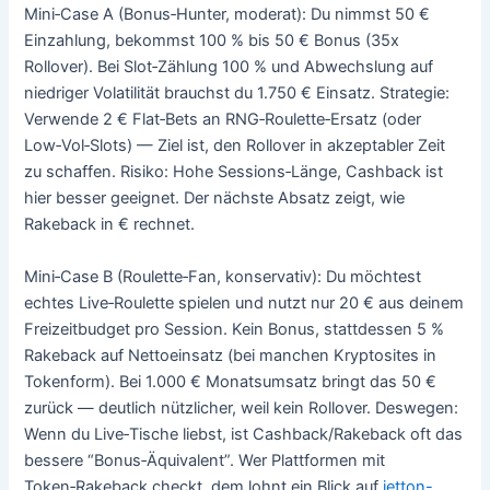
Mini‑Case A (Bonus‑Hunter, moderat): Du nimmst 50 €
Einzahlung, bekommst 100 % bis 50 € Bonus (35x
Rollover). Bei Slot‑Zählung 100 % und Abwechslung auf
niedriger Volatilität brauchst du 1.750 € Einsatz. Strategie:
Verwende 2 € Flat‑Bets an RNG‑Roulette‑Ersatz (oder
Low‑Vol‑Slots) — Ziel ist, den Rollover in akzeptabler Zeit
zu schaffen. Risiko: Hohe Sessions‑Länge, Cashback ist
hier besser geeignet. Der nächste Absatz zeigt, wie
Rakeback in € rechnet.
Mini‑Case B (Roulette‑Fan, konservativ): Du möchtest
echtes Live‑Roulette spielen und nutzt nur 20 € aus deinem
Freizeitbudget pro Session. Kein Bonus, stattdessen 5 %
Rakeback auf Nettoeinsatz (bei manchen Kryptosites in
Tokenform). Bei 1.000 € Monatsumsatz bringt das 50 €
zurück — deutlich nützlicher, weil kein Rollover. Deswegen:
Wenn du Live‑Tische liebst, ist Cashback/Rakeback oft das
bessere “Bonus‑Äquivalent”. Wer Plattformen mit
Token‑Rakeback checkt, dem lohnt ein Blick auf
jetton-