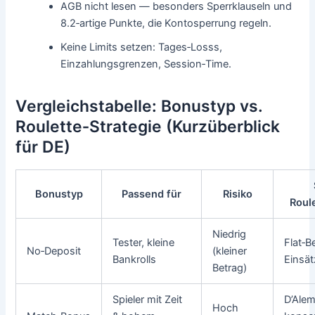
AGB nicht lesen — besonders Sperrklauseln und
8.2‑artige Punkte, die Kontosperrung regeln.
Keine Limits setzen: Tages‑Losss,
Einzahlungsgrenzen, Session‑Time.
Vergleichstabelle: Bonustyp vs.
Roulette‑Strategie (Kurzüberblick
für DE)
Bonustyp
Passend für
Risiko
Roul
Niedrig
Tester, kleine
Flat‑B
No‑Deposit
(kleiner
Bankrolls
Einsät
Betrag)
Spieler mit Zeit
D’Alem
Hoch