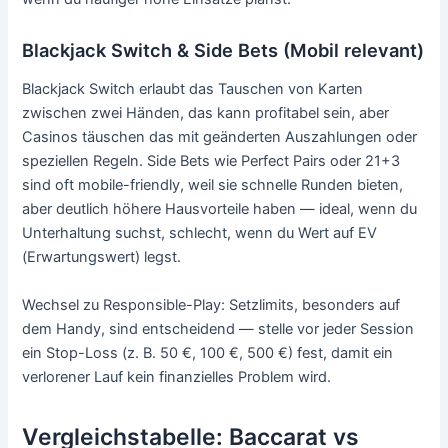
Blackjack Switch & Side Bets (Mobil relevant)
Blackjack Switch erlaubt das Tauschen von Karten
zwischen zwei Händen, das kann profitabel sein, aber
Casinos täuschen das mit geänderten Auszahlungen oder
speziellen Regeln. Side Bets wie Perfect Pairs oder 21+3
sind oft mobile-friendly, weil sie schnelle Runden bieten,
aber deutlich höhere Hausvorteile haben — ideal, wenn du
Unterhaltung suchst, schlecht, wenn du Wert auf EV
(Erwartungswert) legst.
Wechsel zu Responsible-Play: Setzlimits, besonders auf
dem Handy, sind entscheidend — stelle vor jeder Session
ein Stop-Loss (z. B. 50 €, 100 €, 500 €) fest, damit ein
verlorener Lauf kein finanzielles Problem wird.
Vergleichstabelle: Baccarat vs