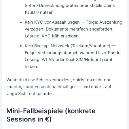
Sofort-Umrechnung prüfen oder stabile Coins
(USDT) nutzen.
Kein KYC vor Auszahlungen — Folge: Auszahlung
verzögert, Dokumente mehrfach angefordert.
Lösung: KYC früh erledigen.
Kein Backup-Netzwerk (Telekom/Vodafone) —
Folge: Verbindungsabbruch während Live-Runde.
Lösung: WLAN oder Dual-SIM/Hotspot parat
haben.
Wenn du diese Fehler vermeidest, spielst du nicht nur
smarter, sondern auch nachhaltiger — und das ist auf
lange Sicht entspannter.
Mini-Fallbeispiele (konkrete
Sessions in €)