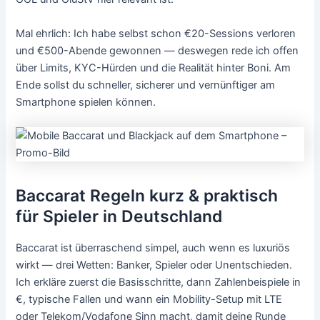
Mal ehrlich: Ich habe selbst schon €20-Sessions verloren
und €500-Abende gewonnen — deswegen rede ich offen
über Limits, KYC-Hürden und die Realität hinter Boni. Am
Ende sollst du schneller, sicherer und vernünftiger am
Smartphone spielen können.
Baccarat Regeln kurz & praktisch
für Spieler in Deutschland
Baccarat ist überraschend simpel, auch wenn es luxuriös
wirkt — drei Wetten: Banker, Spieler oder Unentschieden.
Ich erkläre zuerst die Basisschritte, dann Zahlenbeispiele in
€, typische Fallen und wann ein Mobility-Setup mit LTE
oder Telekom/Vodafone Sinn macht, damit deine Runde