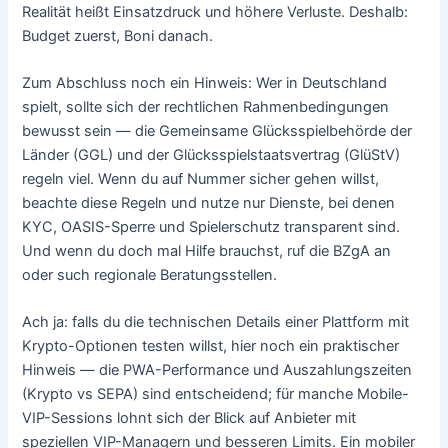
Realität heißt Einsatzdruck und höhere Verluste. Deshalb:
Budget zuerst, Boni danach.
Zum Abschluss noch ein Hinweis: Wer in Deutschland
spielt, sollte sich der rechtlichen Rahmenbedingungen
bewusst sein — die Gemeinsame Glücksspielbehörde der
Länder (GGL) und der Glücksspielstaatsvertrag (GlüStV)
regeln viel. Wenn du auf Nummer sicher gehen willst,
beachte diese Regeln und nutze nur Dienste, bei denen
KYC, OASIS-Sperre und Spielerschutz transparent sind.
Und wenn du doch mal Hilfe brauchst, ruf die BZgA an
oder such regionale Beratungsstellen.
Ach ja: falls du die technischen Details einer Plattform mit
Krypto-Optionen testen willst, hier noch ein praktischer
Hinweis — die PWA-Performance und Auszahlungszeiten
(Krypto vs SEPA) sind entscheidend; für manche Mobile-
VIP-Sessions lohnt sich der Blick auf Anbieter mit
speziellen VIP-Managern und besseren Limits. Ein mobiler