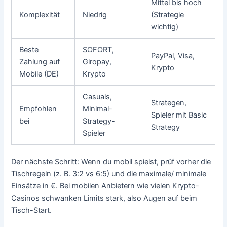
Mittel bis hoch
Komplexität
Niedrig
(Strategie
wichtig)
Beste
SOFORT,
PayPal, Visa,
Zahlung auf
Giropay,
Krypto
Mobile (DE)
Krypto
Casuals,
Strategen,
Empfohlen
Minimal-
Spieler mit Basic
bei
Strategy-
Strategy
Spieler
Der nächste Schritt: Wenn du mobil spielst, prüf vorher die
Tischregeln (z. B. 3:2 vs 6:5) und die maximale/ minimale
Einsätze in €. Bei mobilen Anbietern wie vielen Krypto-
Casinos schwanken Limits stark, also Augen auf beim
Tisch-Start.