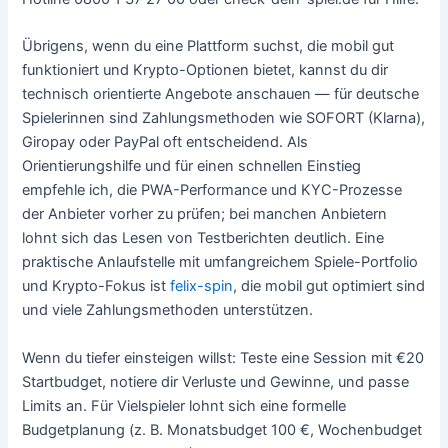
Übrigens, wenn du eine Plattform suchst, die mobil gut
funktioniert und Krypto-Optionen bietet, kannst du dir
technisch orientierte Angebote anschauen — für deutsche
Spielerinnen sind Zahlungsmethoden wie SOFORT (Klarna),
Giropay oder PayPal oft entscheidend. Als
Orientierungshilfe und für einen schnellen Einstieg
empfehle ich, die PWA-Performance und KYC-Prozesse
der Anbieter vorher zu prüfen; bei manchen Anbietern
lohnt sich das Lesen von Testberichten deutlich. Eine
praktische Anlaufstelle mit umfangreichem Spiele-Portfolio
und Krypto-Fokus ist
felix-spin
, die mobil gut optimiert sind
und viele Zahlungsmethoden unterstützen.
Wenn du tiefer einsteigen willst: Teste eine Session mit €20
Startbudget, notiere dir Verluste und Gewinne, und passe
Limits an. Für Vielspieler lohnt sich eine formelle
Budgetplanung (z. B. Monatsbudget 100 €, Wochenbudget