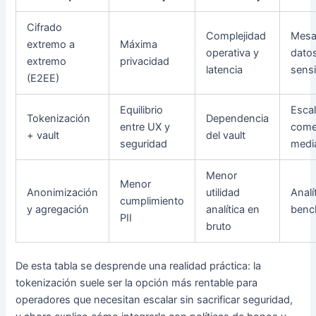
Cifrado
Complejidad
Mesa
extremo a
Máxima
operativa y
dato
extremo
privacidad
latencia
sensi
(E2EE)
Equilibrio
Esca
Tokenización
Dependencia
entre UX y
come
+ vault
del vault
seguridad
medi
Menor
Menor
Anonimización
utilidad
Analí
cumplimiento
y agregación
analítica en
benc
PII
bruto
De esta tabla se desprende una realidad práctica: la
tokenización suele ser la opción más rentable para
operadores que necesitan escalar sin sacrificar seguridad,