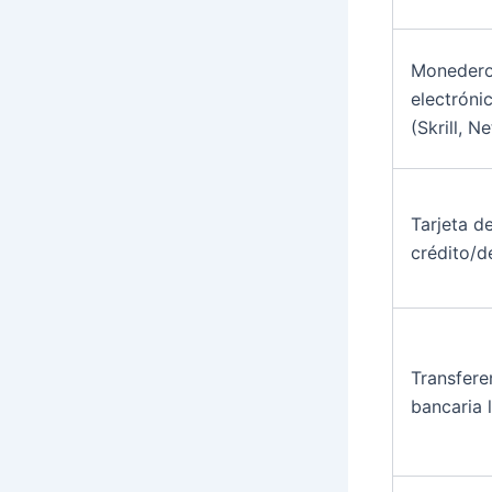
Moneder
electróni
(Skrill, Ne
Tarjeta d
crédito/d
Transfere
bancaria 