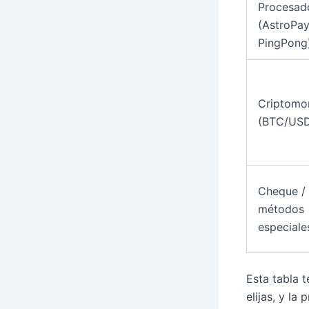
Procesad
(AstroPay
PingPong
Criptomo
(BTC/US
Cheque /
métodos
especiale
Esta tabla 
elijas, y l