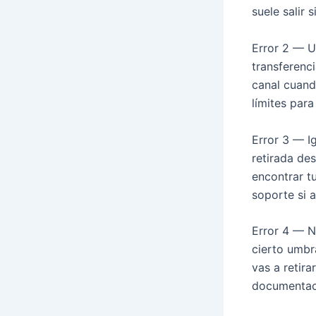
suele salir s
Error 2 — U
transferenc
canal cuando
límites para
Error 3 — I
retirada de
encontrar t
soporte si 
Error 4 — N
cierto umbr
vas a retira
documentaci