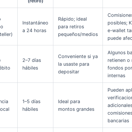
(retiro)
Comisione
o
Rápido; ideal
Instantáneo
posibles; 
co
para retiros
a 24 horas
e-wallet t
teller)
pequeños/medios
puede afec
Algunos b
Conveniente si ya
e
2–7 días
retienen o 
la usaste para
ébito
hábiles
fondos por
depositar
internas
Pueden apl
verificacio
ncia
1–5 días
Ideal para
adicionales
local
hábiles
montos grandes
comisione
bancarias