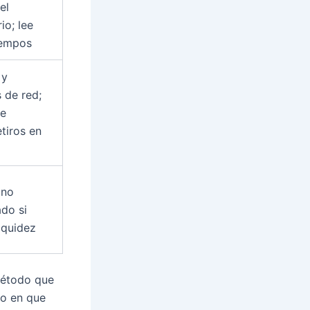
el
io; lee
tiempos
 y
 de red;
be
tiros en
 no
do si
iquidez
método que
to en que