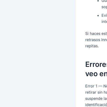
Gu
so
Ev
in
Si haces es
retrasos in
repitas.
Errore
veo en
Error 1 — N
retirar sin
suspende la
identificaci