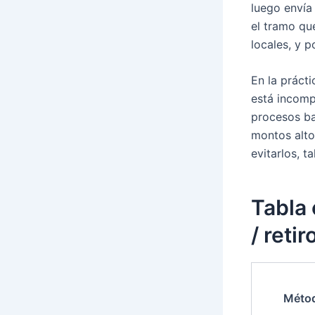
luego envía 
el tramo qu
locales, y p
En la práct
está incomp
procesos ba
montos alt
evitarlos, t
Tabla
/ reti
Méto