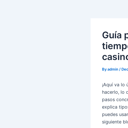
Skip
to
content
Guía p
tiemp
casin
By
admin
/
Dec
¡Aquí va lo 
hacerlo, lo 
pasos concr
explica tip
puedes usar
siguiente b