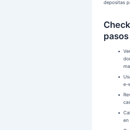
depositas p
Checkl
pasos
Ve
dom
man
Us
e-w
Re
cas
Ca
en