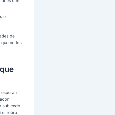
ciones con
s e
dades de
 que no los
 que
y esperan
rador
lo subiendo
 el retiro