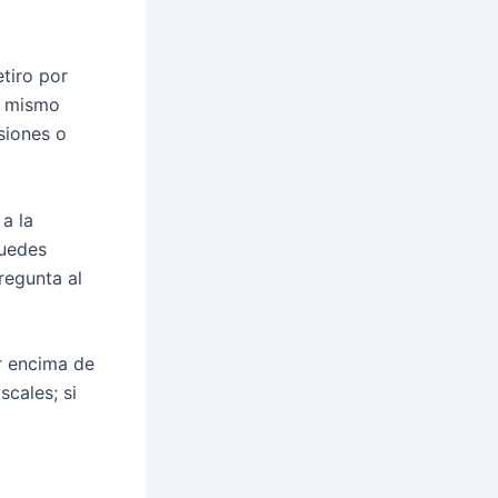
tiro por
el mismo
siones o
a la
puedes
regunta al
or encima de
cales; si