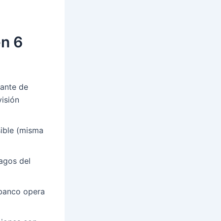
en 6
bante de
visión
sible (misma
agos del
 banco opera