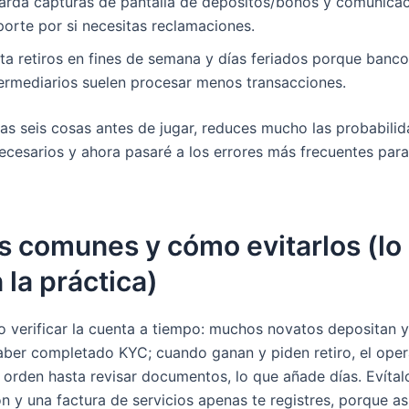
arda capturas de pantalla de depósitos/bonos y comunica
porte por si necesitas reclamaciones.
ita retiros en fines de semana y días feriados porque banco
termediarios suelen procesar menos transacciones.
tas seis cosas antes de jugar, reduces mucho las probabili
necesarios y ahora pasaré a los errores más frecuentes para
s comunes y cómo evitarlos (lo
 la práctica)
o verificar la cuenta a tiempo: muchos novatos depositan 
 haber completado KYC; cuando ganan y piden retiro, el ope
 orden hasta revisar documentos, lo que añade días. Evíta
ón y una factura de servicios apenas te registres, porque así