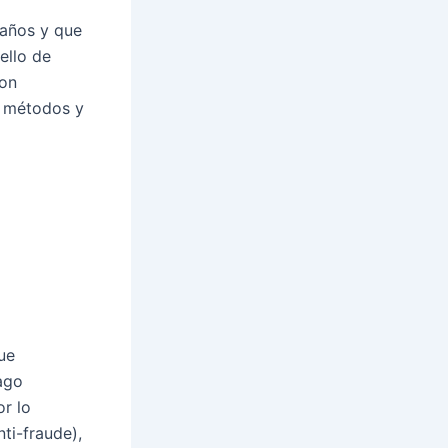
 años y que
ello de
con
s métodos y
ue
pago
or lo
nti-fraude),