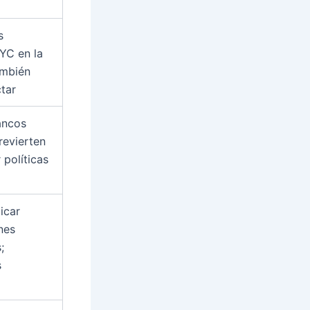
s
KYC en la
ambién
tar
ancos
revierten
 políticas
icar
nes
;
s