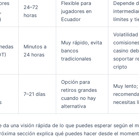
ores
Flexible para
Depende d
24–72
,
jugadores en
intermediar
horas
)
Ecuador
límites y 
Volatilidad
Muy rápido, evita
comisiones
nedas
Minutos a
bancos
casino de
DT)
24 horas
tradicionales
soportar re
cripto
Opción para
Muy lento;
retiros grandes
7–21 días
recomenda
cuando no hay
s
necesitas l
alternativa
te da una visión rápida de lo que puedes esperar según el 
a próxima sección explica qué puedes hacer desde el momen