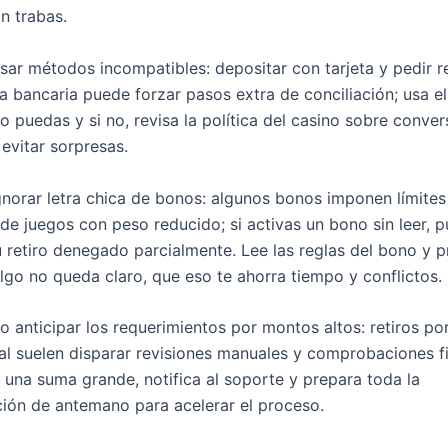
in trabas.
sar métodos incompatibles: depositar con tarjeta y pedir re
ia bancaria puede forzar pasos extra de conciliación; usa 
 puedas y si no, revisa la política del casino sobre conver
 evitar sorpresas.
gnorar letra chica de bonos: algunos bonos imponen límites 
sde juegos con peso reducido; si activas un bono sin leer, 
u retiro denegado parcialmente. Lee las reglas del bono y p
algo no queda claro, que eso te ahorra tiempo y conflictos.
o anticipar los requerimientos por montos altos: retiros p
al suelen disparar revisiones manuales y comprobaciones fis
r una suma grande, notifica al soporte y prepara toda la
ón de antemano para acelerar el proceso.