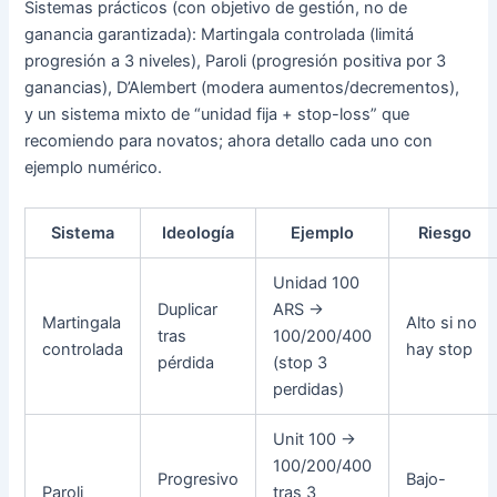
Sistemas prácticos (con objetivo de gestión, no de
ganancia garantizada): Martingala controlada (limitá
progresión a 3 niveles), Paroli (progresión positiva por 3
ganancias), D’Alembert (modera aumentos/decrementos),
y un sistema mixto de “unidad fija + stop-loss” que
recomiendo para novatos; ahora detallo cada uno con
ejemplo numérico.
Sistema
Ideología
Ejemplo
Riesgo
Unidad 100
Duplicar
ARS →
Martingala
Alto si no
tras
100/200/400
controlada
hay stop
pérdida
(stop 3
perdidas)
Unit 100 →
100/200/400
Progresivo
Bajo-
Paroli
tras 3