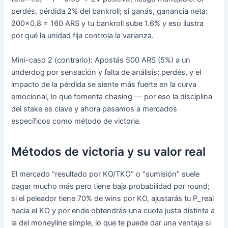
perdés, pérdida 2% del bankroll; si ganás, ganancia neta:
200×0.8 = 160 ARS y tu bankroll sube 1.6% y eso ilustra
por qué la unidad fija controla la varianza.
Mini-caso 2 (contrario): Apostás 500 ARS (5%) a un
underdog por sensación y falta de análisis; perdés, y el
impacto de la pérdida se siente más fuerte en la curva
emocional, lo que fomenta chasing — por eso la disciplina
del stake es clave y ahora pasamos a mercados
específicos como método de victoria.
Métodos de victoria y su valor real
El mercado “resultado por KO/TKO” o “sumisión” suele
pagar mucho más pero tiene baja probabilidad por round;
si el peleador tiene 70% de wins por KO, ajustarás tu P_real
hacia el KO y por ende obtendrás una cuota justa distinta a
la del moneyline simple, lo que te puede dar una ventaja si