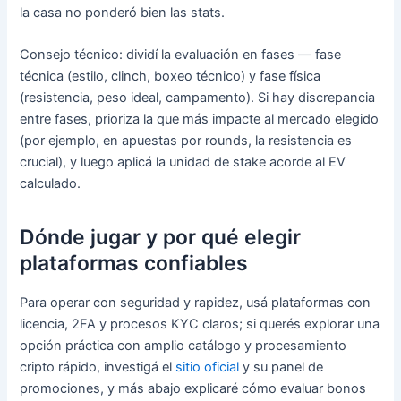
la casa no ponderó bien las stats.
Consejo técnico: dividí la evaluación en fases — fase
técnica (estilo, clinch, boxeo técnico) y fase física
(resistencia, peso ideal, campamento). Si hay discrepancia
entre fases, prioriza la que más impacte al mercado elegido
(por ejemplo, en apuestas por rounds, la resistencia es
crucial), y luego aplicá la unidad de stake acorde al EV
calculado.
Dónde jugar y por qué elegir
plataformas confiables
Para operar con seguridad y rapidez, usá plataformas con
licencia, 2FA y procesos KYC claros; si querés explorar una
opción práctica con amplio catálogo y procesamiento
cripto rápido, investigá el
sitio oficial
y su panel de
promociones, y más abajo explicaré cómo evaluar bonos