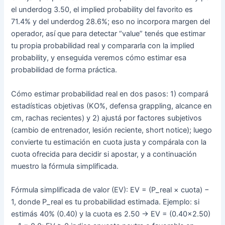
el underdog 3.50, el implied probability del favorito es
71.4% y del underdog 28.6%; eso no incorpora margen del
operador, así que para detectar “value” tenés que estimar
tu propia probabilidad real y compararla con la implied
probability, y enseguida veremos cómo estimar esa
probabilidad de forma práctica.
Cómo estimar probabilidad real en dos pasos: 1) compará
estadísticas objetivas (KO%, defensa grappling, alcance en
cm, rachas recientes) y 2) ajustá por factores subjetivos
(cambio de entrenador, lesión reciente, short notice); luego
convierte tu estimación en cuota justa y compárala con la
cuota ofrecida para decidir si apostar, y a continuación
muestro la fórmula simplificada.
Fórmula simplificada de valor (EV): EV = (P_real × cuota) −
1, donde P_real es tu probabilidad estimada. Ejemplo: si
estimás 40% (0.40) y la cuota es 2.50 → EV = (0.40×2.50)