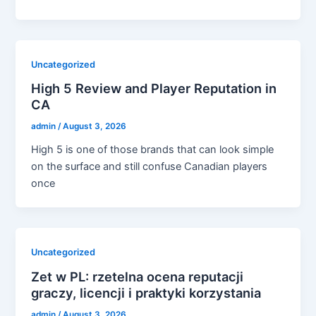
Uncategorized
High 5 Review and Player Reputation in
CA
admin
/
August 3, 2026
High 5 is one of those brands that can look simple
on the surface and still confuse Canadian players
once
Uncategorized
Zet w PL: rzetelna ocena reputacji
graczy, licencji i praktyki korzystania
admin
/
August 3, 2026