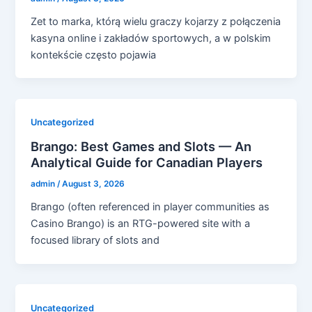
Zet to marka, którą wielu graczy kojarzy z połączenia
kasyna online i zakładów sportowych, a w polskim
kontekście często pojawia
Uncategorized
Brango: Best Games and Slots — An
Analytical Guide for Canadian Players
admin
/
August 3, 2026
Brango (often referenced in player communities as
Casino Brango) is an RTG-powered site with a
focused library of slots and
Uncategorized