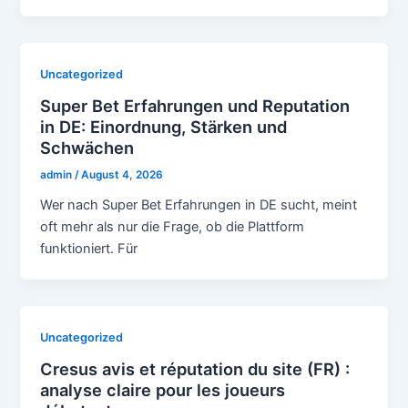
Uncategorized
Super Bet Erfahrungen und Reputation
in DE: Einordnung, Stärken und
Schwächen
admin
/
August 4, 2026
Wer nach Super Bet Erfahrungen in DE sucht, meint
oft mehr als nur die Frage, ob die Plattform
funktioniert. Für
Uncategorized
Cresus avis et réputation du site (FR) :
analyse claire pour les joueurs